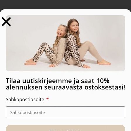
Tutustu myös
-10%
-10%
Tilaa uutiskirjeemme ja saat 10%
alennuksen seuraavasta ostoksestasi!
Sähköpostiosoite
Utu body, Sweet panda Koko
Utu body, Dandelion powder
62
Koko 74
39,90
€
35,91
€
39,90
€
35,91
€