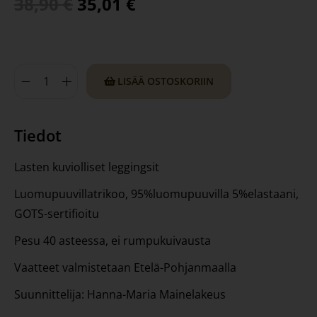
38,90
€
35,01
€
LISÄÄ OSTOSKORIIN
Tiedot
Lasten kuviolliset leggingsit
Luomupuuvillatrikoo, 95%luomupuuvilla 5%elastaani,
GOTS-sertifioitu
Pesu 40 asteessa, ei rumpukuivausta
Vaatteet valmistetaan Etelä-Pohjanmaalla
Suunnittelija: Hanna-Maria Mainelakeus