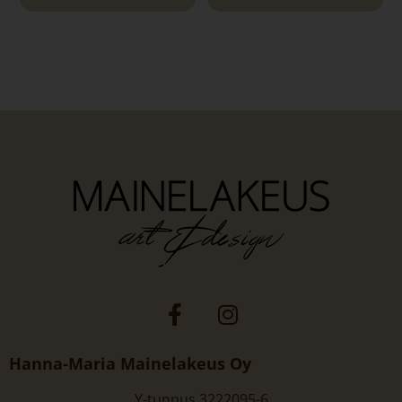
Hanna-Maria Mainelakeus Oy
Y-tunnus 3222095-6