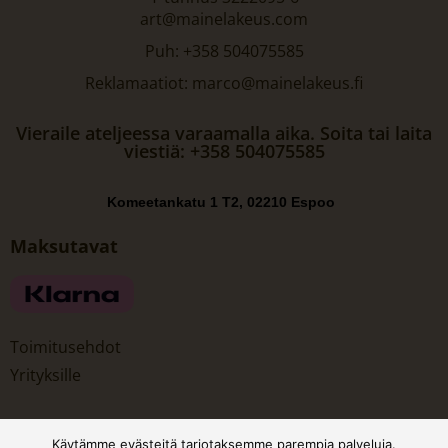
art@mainelakeus.com
Puh: +358 504075585
Reklamaatiot: marco@mainelakeus.fi
Vieraile ateljeessa varaamalla aika. Soita tai laita
viestiä: +358 504075585
Komeetankatu 1 T2, 02210 Espoo
Maksutavat
Toimitusehdot
Yrityksille
Käytämme evästeitä tarjotaksemme parempia palveluja.