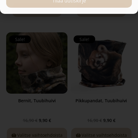
Tilaa uutiskirje
Lisää ostoskoriin
Lisää ostoskoriin
Sale!
Sale!
Bernit, Tuubihuivi
Pikkupandat, Tuubihuivi
16,90
€
9,90
€
16,90
€
9,90
€
Valitse vaihtoehdoista
Valitse vaihtoehdoista