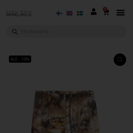
0
ALE - 10%