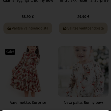
Kaarna leggingsit, Bunny bow
Tonttulakki rusetilla, Surprise
38,90
€
29,90
€
Valitse vaihtoehdoista
Valitse vaihtoehdoista
Sale!
Aava mekko, Surprise
Neva paita, Bunny bow