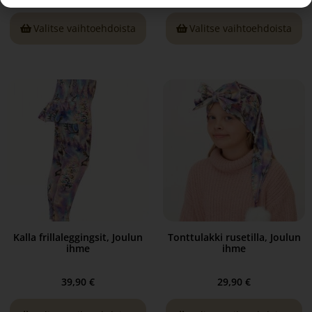
Valitse vaihtoehdoista
Valitse vaihtoehdoista
Kalla frillaleggingsit, Joulun
Tonttulakki rusetilla, Joulun
ihme
ihme
39,90
€
29,90
€