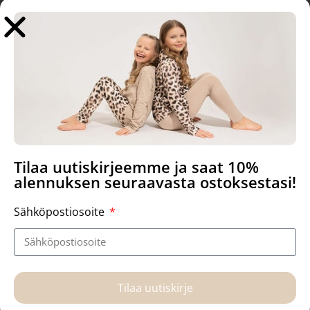
59,90
€
51,21
€
38,90
€
Valitse vaihtoehdoista
Valitse vaihtoehdoista
Tilaa uutiskirjeemme ja saat 10%
alennuksen seuraavasta ostoksestasi!
Sähköpostiosoite
Neva paita, Joulun ihme
Kalla frillaleggingsit, Surprise
Tilaa uutiskirje
38,90
€
39,90
€