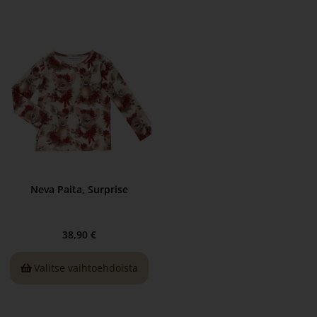
Neva Paita, Surprise
38,90
€
Valitse vaihtoehdoista