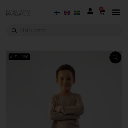
0
ALE - 10%