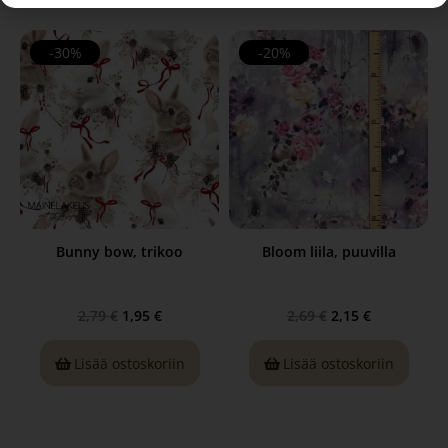
-30%
-20%
Bunny bow, trikoo
Bloom liila, puuvilla
2,79
€
1,95
€
2,69
€
2,15
€
Lisää ostoskoriin
Lisää ostoskoriin