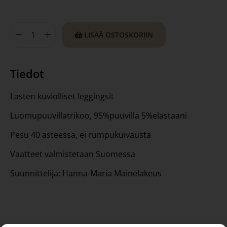
LISÄÄ OSTOSKORIIN
Tiedot
Lasten kuviolliset leggingsit
Luomupuuvillatrikoo, 95%puuvilla 5%elastaani
Pesu 40 asteessa, ei rumpukuivausta
Vaatteet valmistetaan Suomessa
Suunnittelija: Hanna-Maria Mainelakeus