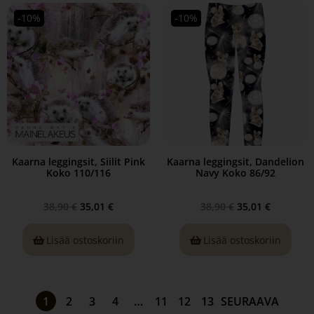
-10%
-10%
Kaarna leggingsit, Siilit Pink
Kaarna leggingsit, Dandelion
Koko 110/116
Navy Koko 86/92
38,90
€
35,01
€
38,90
€
35,01
€
Lisää ostoskoriin
Lisää ostoskoriin
1
2
3
4
…
11
12
13
SEURAAVA