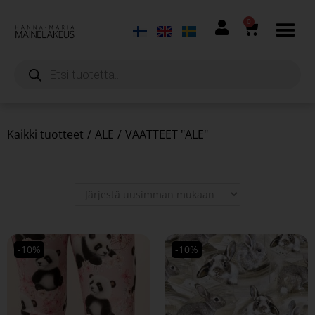
0
Kaikki tuotteet
/
ALE
/
VAATTEET "ALE"
-10%
-10%