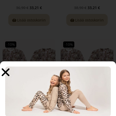
36,90
€
33,21
€
38,90
€
33,21
€
Lisää ostoskoriin
Lisää ostoskoriin
-10%
-10%
Tyyni T-paita, Forest Animals
Tyyni T-paita, Forest Animals
pink Koko 86/92
pink Koko 98/104
36,90
€
33,21
€
36,90
€
33,21
€