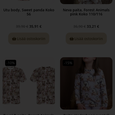
Utu body, Sweet panda Koko
Neva paita, Forest Animals
56
pink Koko 110/116
39,90
€
35,91
€
36,90
€
33,21
€
Lisää ostoskoriin
Lisää ostoskoriin
-10%
-15%