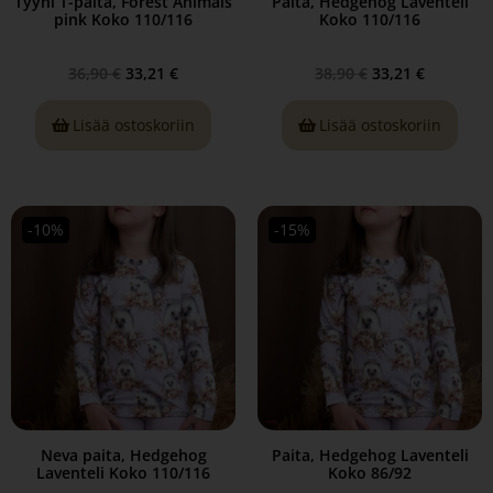
Tyyni T-paita, Forest Animals
Paita, Hedgehog Laventeli
pink Koko 110/116
Koko 110/116
36,90
€
33,21
€
38,90
€
33,21
€
Lisää ostoskoriin
Lisää ostoskoriin
-10%
-15%
Neva paita, Hedgehog
Paita, Hedgehog Laventeli
Laventeli Koko 110/116
Koko 86/92