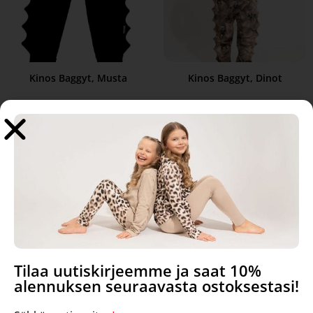
Kinos Baggyt, Musta
Kinos Baggyt, Dinot
46,90
€
49,90
€
Valitse vaihtoehdoista
Valitse vaihtoehdoista
Tilaa uutiskirjeemme ja saat 10%
alennuksen seuraavasta ostoksestasi!