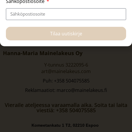
Sähköpostiosoite
Tilaa uutiskirje
Hanna-Maria Mainelakeus Oy
Y-tunnus 3222095-6
art@mainelakeus.com
Puh: +358 504075585
Reklamaatiot: marco@mainelakeus.fi
Vieraile ateljeessa varaamalla aika. Soita tai laita
viestiä: +358 504075585
Komeetankatu 1 T2, 02210 Espoo