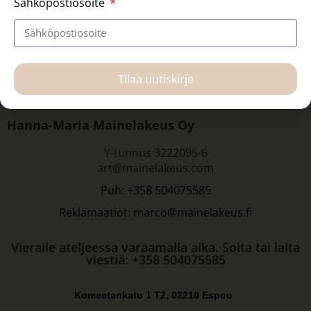
Sähköpostiosoite
Tilaa uutiskirje
Hanna-Maria Mainelakeus Oy
Y-tunnus 3222095-6
art@mainelakeus.com
Puh: +358 504075585
Reklamaatiot: marco@mainelakeus.fi
Vieraile ateljeessa varaamalla aika. Soita tai laita
viestiä: +358 504075585
Komeetankatu 1 T2, 02210 Espoo