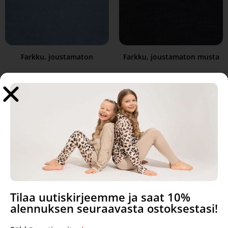
Farkku, joustamaton
Farkku, joustamaton musta
1,49
€
1,49
€
Lisää ostoskoriin
Lisää ostoskoriin
Tilaa uutiskirjeemme ja saat 10%
alennuksen seuraavasta ostoksestasi!