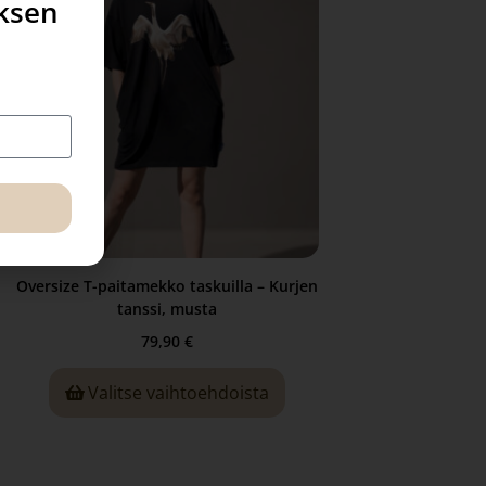
uksen
Oversize T-paitamekko taskuilla – Kurjen
tanssi, musta
79,90
€
Valitse vaihtoehdoista