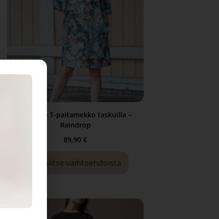
Oversize T-paitamekko taskuilla –
Raindrop
89,90
€
Valitse vaihtoehdoista