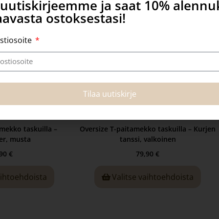
a uutiskirjeemme ja saat 10% alenn
avasta ostoksestasi!
stiosoite
Tilaa uutiskirje
mekko taskuilla –
Oversize T-paitamekko taskuilla – Kurjen
er, musta
tanssi, valkoinen
,90
€
79,90
€
aihtoehdoista
Valitse vaihtoehdoista