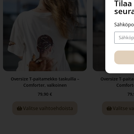
Tila
seura
Sähköpo
Oversize T-paitamekko taskuilla –
Oversize T-paita
Comforter, valkoinen
Comfort
79,90
€
79
Valitse vaihtoehdoista
Valitse v