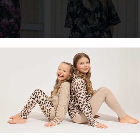
ko taskuilla – Swing
Oversize T-paitamekko taskuilla – Velvet
reams
wings
,90
€
89,90
€
aihtoehdoista
Valitse vaihtoehdoista