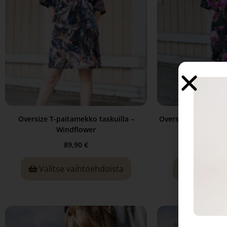
Oversize T-paitamekko taskuilla –
Oversize T-paitamek
Windflower
of d
89,90
€
89
Valitse vaihtoehdoista
Valitse v