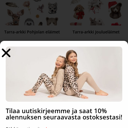
Tarra-arkki Pohjolan eläimet
Tarra-arkki Joulueläimet
3,95
€
3,95
€
Lisää ostoskoriin
Lisää ostoskoriin
Tilaa uutiskirjeemme ja saat 10%
alennuksen seuraavasta ostoksestasi!