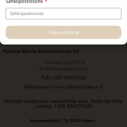
Sähköpostiosoite
Tilaa uutiskirje
Hanna-Maria Mainelakeus Oy
Y-tunnus 3222095-6
art@mainelakeus.com
Puh: +358 504075585
Reklamaatiot: marco@mainelakeus.fi
Vieraile ateljeessa varaamalla aika. Soita tai laita
viestiä: +358 504075585
Komeetankatu 1 T2, 02210 Espoo