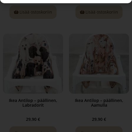
Lisää ostoskoriin
Lisää ostoskoriin
Ikea Antilop – päällinen,
Ikea Antilop – päällinen,
Labradorit
Aamulla
29,90
€
29,90
€