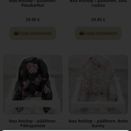
Ikea Antilop – päällinen,
Ikea Antilop – päällinen, Siilit
Pesukarhut
ruskea
29,90
€
29,90
€
Lisää ostoskoriin
Lisää ostoskoriin
Ikea Antilop – päällinen,
Ikea Antilop – päällinen, Boho
Pikkupandat
bunny