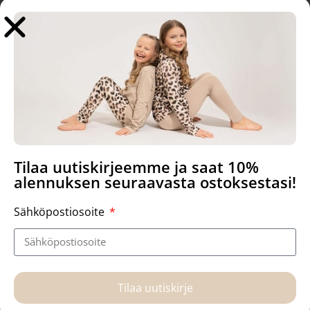
29,90
€
29,90
€
Lisää ostoskoriin
Lisää ostoskoriin
Tilaa uutiskirjeemme ja saat 10%
alennuksen seuraavasta ostoksestasi!
Sähköpostiosoite
Ikea Antilop – päällinen,
Ikea Antilop – päällinen, Baby
Mustikassa
paws
Tilaa uutiskirje
29,90
€
29,90
€