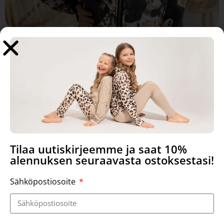
If I could say it in words there
would be no reason to paint."
Tilaa uutiskirjeemme ja saat 10%
Tutustu Hanna-Marian taiteeseen.
alennuksen seuraavasta ostoksestasi!
Sähköpostiosoite