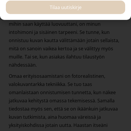
TAITEILIJA
Tilaa uutiskirje
Maalaaminen, piirtäminen, suunnittelu, kaikki se
mihin saan käyttää luovuuttani, on minun
intohimoni ja sisäinen tarpeeni. Se tunne, kun
onnistuu kuvan kautta välittämään jotain sellaista,
mitä on sanoin vaikea kertoa ja se välittyy myös
muille. Tai se, kun asiakas ilahtuu tilaustyön
nähdessään.
Omaa erityisosaamistani on fotorealistinen,
valokuvantarkka tekniikka. Se tuo taas
omanlaistaan onnistumisen tunnetta, kun näkee
jatkuvaa kehitystä omassa tekemisessä. Samalla
tiedostaa myös sen, että se on ikäänkuin jatkuvaa
kuvan tutkimista, aina huomaa väreissä ja
yksityiskohdissa jotain uutta. Haastan itseäni