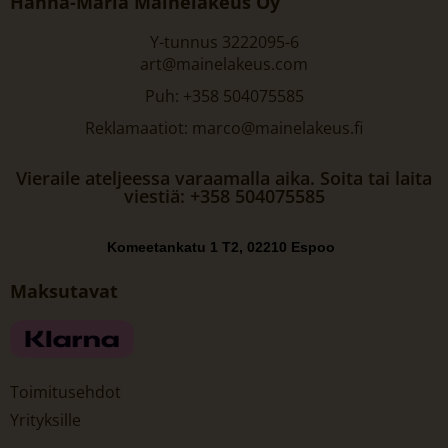
Hanna-Maria Mainelakeus Oy
Y-tunnus 3222095-6
art@mainelakeus.com
Puh: +358 504075585
Reklamaatiot: marco@mainelakeus.fi
Vieraile ateljeessa varaamalla aika. Soita tai laita
viestiä: +358 504075585
Komeetankatu 1 T2, 02210 Espoo
Maksutavat
Toimitusehdot
Yrityksille