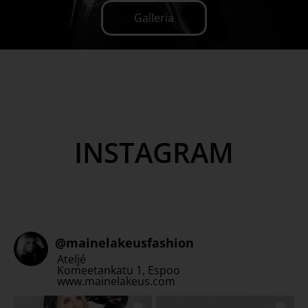
Galleria
INSTAGRAM
@
mainelakeusfashion
Ateljé
Komeetankatu 1, Espoo
www.mainelakeus.com