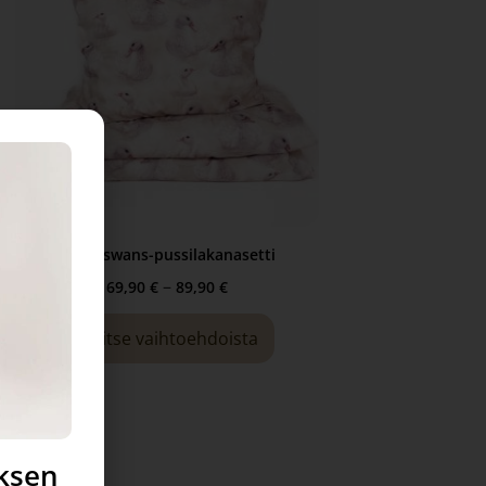
Little swans-pussilakanasetti
–
69,90
€
89,90
€
Valitse vaihtoehdoista
uksen