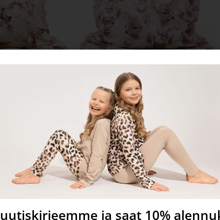
ilakanasetti
Adore-pussilakanasetti
–
–
129,90
€
69,90
€
129,90
€
aihtoehdoista
Valitse vaihtoehdoista
a uutiskirjeemme ja saat 10% alenn