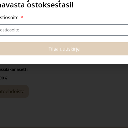
avasta ostoksestasi!
stiosoite
Tilaa uutiskirje
ssilakanasetti
,90
€
ihtoehdoista