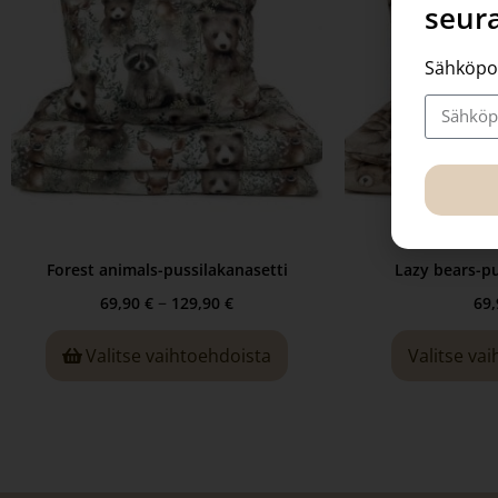
seura
Sähköpo
Forest animals-pussilakanasetti
Lazy bears-pu
–
69,90
€
129,90
€
69
Valitse vaihtoehdoista
Valitse va