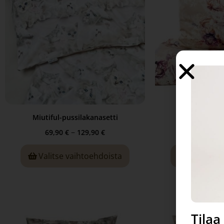
Miutiful-pussilakanasetti
Glory-puss
–
69,90
€
129,90
€
69,90
€
Valitse vaihtoehdoista
Valitse v
Tila