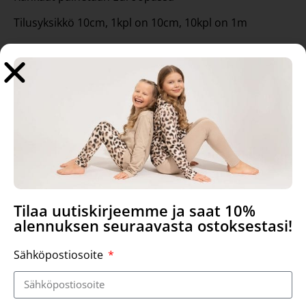
Tilusyksikkö 10cm, 1kpl on 10cm, 10kpl on 1m
Tutustu myös
Tilaa uutiskirjeemme ja saat 10%
alennuksen seuraavasta ostoksestasi!
Sähköpostiosoite
Trikoo, hiekka
Nuppu Softshell