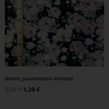
Bloom, joustamaton viskoosi
2,29
€
1,30
€