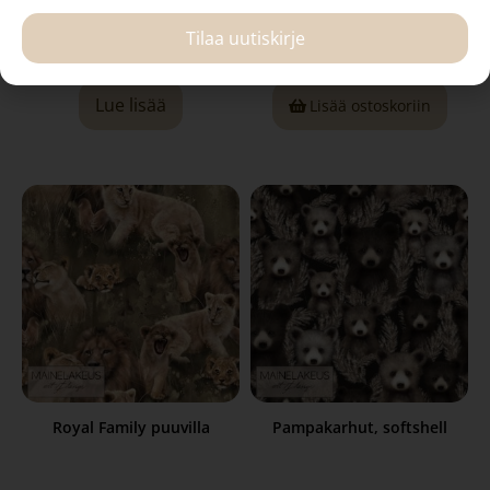
Tilaa uutiskirje
1,49
€
3,29
€
Lue lisää
Lisää ostoskoriin
Royal Family puuvilla
Pampakarhut, softshell