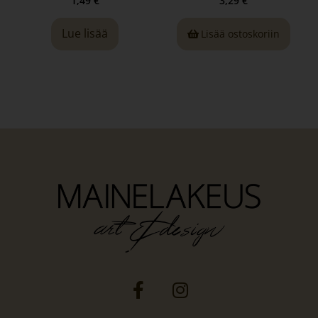
1,49
€
3,29
€
Lue lisää
Lisää ostoskoriin