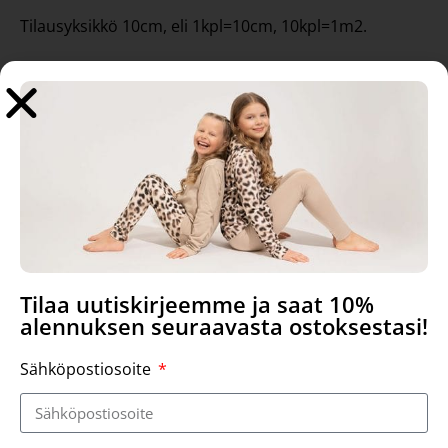
Tilausyksikkö 10cm, eli 1kpl=10cm, 10kpl=1m2.
Tutustu myös
Tilaa uutiskirjeemme ja saat 10%
alennuksen seuraavasta ostoksestasi!
Sähköpostiosoite
Trikoo, hiekka
Trikoo, viileä roosa