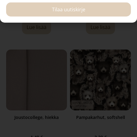
Tilaa uutiskirje
1,49
€
1,49
€
Lue lisää
Lue lisää
Joustocollege, hiekka
Pampakarhut, softshell