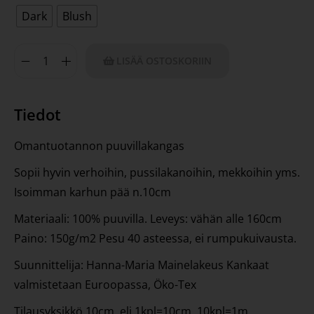
Dark
Blush
LISÄÄ OSTOSKORIIN
Tiedot
Omantuotannon puuvillakangas
Sopii hyvin verhoihin, pussilakanoihin, mekkoihin yms.
Isoimman karhun pää n.10cm
Materiaali: 100% puuvilla. Leveys: vähän alle 160cm
Paino: 150g/m2 Pesu 40 asteessa, ei rumpukuivausta.
Suunnittelija: Hanna-Maria Mainelakeus Kankaat
valmistetaan Euroopassa, Öko-Tex
Tilausyksikkö 10cm, eli 1kpl=10cm, 10kpl=1m