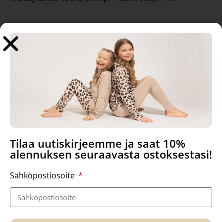
Tutustu myös
Tilaa uutiskirjeemme ja saat 10%
alennuksen seuraavasta ostoksestasi!
Sähköpostiosoite
Royal Family puuvilla
Vapaus trikoo