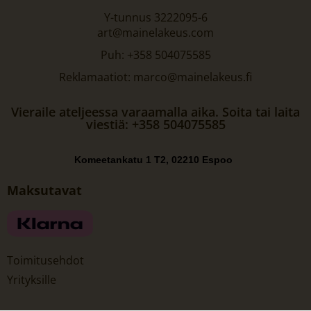
Y-tunnus 3222095-6
art@mainelakeus.com
Puh: +358 504075585
Reklamaatiot: marco@mainelakeus.fi
Vieraile ateljeessa varaamalla aika. Soita tai laita
viestiä: +358 504075585
Komeetankatu 1 T2, 02210 Espoo
Maksutavat
Toimitusehdot
Yrityksille