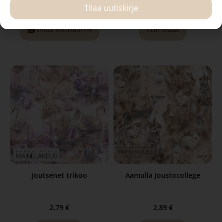
2,69
€
2,79
€
Tilaa uutiskirje
Lue lisää
Lisää ostoskoriin
Joutsenet trikoo
Aamulla Joustocollege
2,79
€
2,89
€