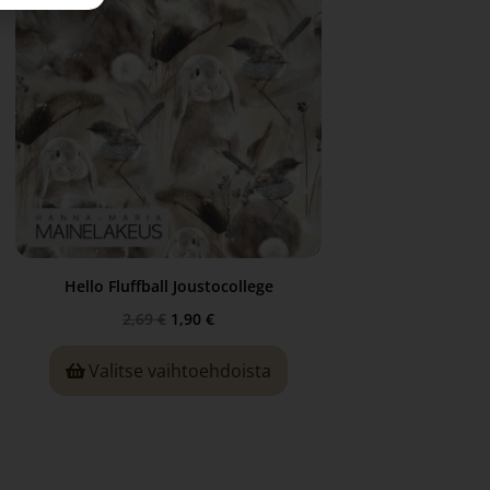
Hello Fluffball Joustocollege
2,69
€
1,90
€
Valitse vaihtoehdoista