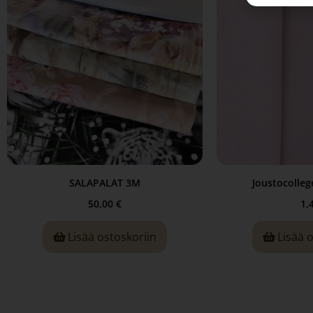
SALAPALAT 3M
Joustocollege
50,00
€
1,
Lisää ostoskoriin
Lisää 