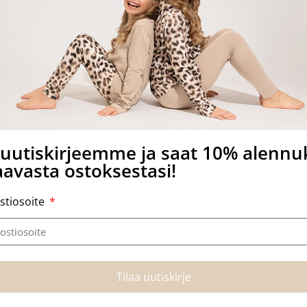
: 150g/m2 Pesu 40 asteessa, ei rumpukuivausta.
taan Euroopassa, Öko-Tex
a uutiskirjeemme ja saat 10% alenn
avasta ostoksestasi!
stiosoite
Tutustu myös
Tilaa uutiskirje