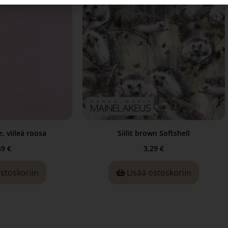
, viileä roosa
Siilit brown Softshell
49
€
3,29
€
ostoskoriin
Lisää ostoskoriin