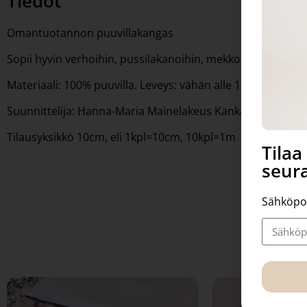
Tiedot
Omantuotannon puuvillakangas
Sopii hyvin verhoihin, pussilakanoihin, mekkoihin yms.
Materiaali: 100% puuvilla. Leveys: vähän alle 160cm Paino
Suunnittelija: Hanna-Maria Mainelakeus Kankaat valmiste
Tilausyksikkö 10cm, eli 1kpl=10cm, 10kpl=1m
Tila
seura
Sähköpo