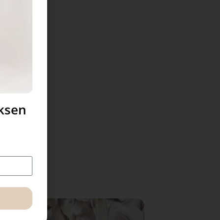
uksen
Sale!