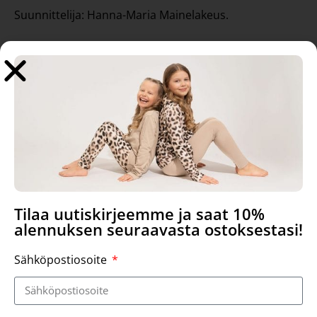
Suunnittelija: Hanna-Maria Mainelakeus.
Tutustu myös
Tilaa uutiskirjeemme ja saat 10%
alennuksen seuraavasta ostoksestasi!
Sähköpostiosoite
Neva paita, Delhi
Kaarna leggingsit, Sahara