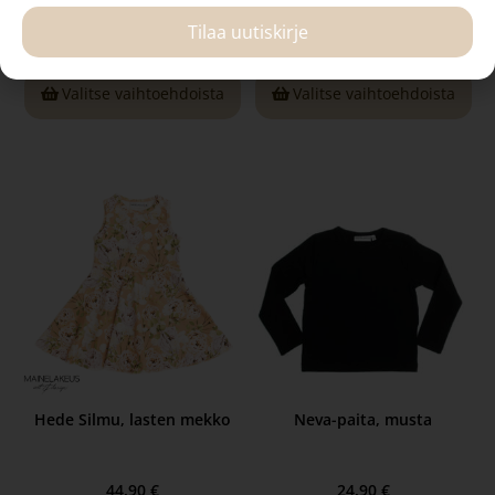
Tilaa uutiskirje
38,90
€
38,90
€
Valitse vaihtoehdoista
Valitse vaihtoehdoista
Hede Silmu, lasten mekko
Neva-paita, musta
44,90
€
24,90
€