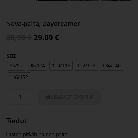
Neva-paita, Daydreamer
38,90
€
29,00
€
SIZE
86/92
98/104
110/116
122/128
134/140
146/152
LISÄÄ OSTOSKORIIN
Tiedot
Lasten pitkähihainen paita.