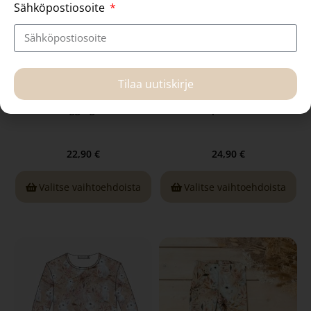
Sähköpostiosoite
Tilaa uutiskirje
Kaarna-leggingsit, musta
Neva-paita, musta
22,90
€
24,90
€
Valitse vaihtoehdoista
Valitse vaihtoehdoista