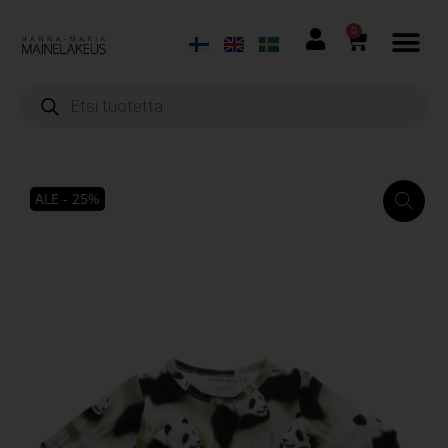
0
ALE - 25%