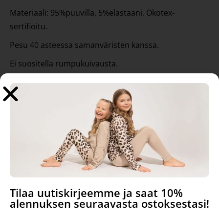
Materiaali: 95%puuvilla, 5%elastaani, Ökotex-
sertifioitu.
Pesu 40 asteessa samanväristen kanssa.
Ei suositella rumpukuivausta.
Vaatteet valmistetaan Suomessa
Suunnittelija: Hanna-Maria Mainelakeus.
Tutustu myös
Tilaa uutiskirjeemme ja saat 10%
alennuksen seuraavasta ostoksestasi!