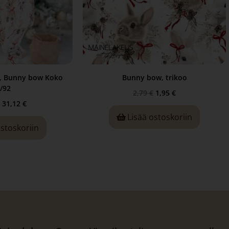
t, Bunny bow Koko
Bunny bow, trikoo
/92
2,79
€
1,95
€
31,12
€
Lisää ostoskoriin
ostoskoriin