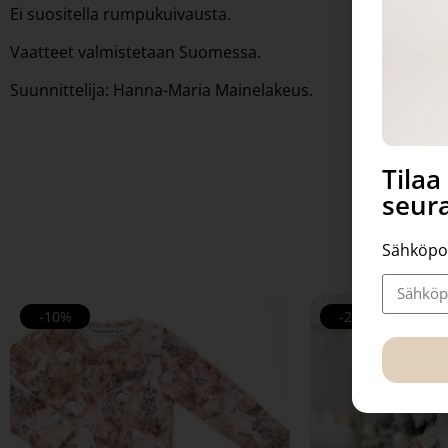
Ei suositella rumpukuivausta.
Vaatteet valmistetaan Suomessa.
Suunnittelija: Hanna-Maria Mainelakeus.
Tila
seura
Sähköpo
-10%
-20%