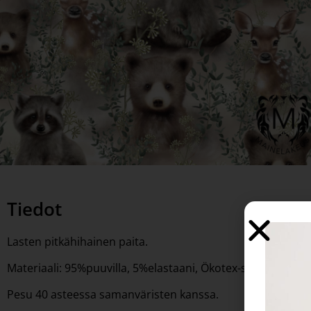
Tiedot
Lasten pitkähihainen paita.
Materiaali: 95%puuvilla, 5%elastaani, Ökotex-sertifioitu.
Pesu 40 asteessa samanväristen kanssa.