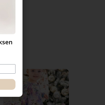
uksen
Sale!