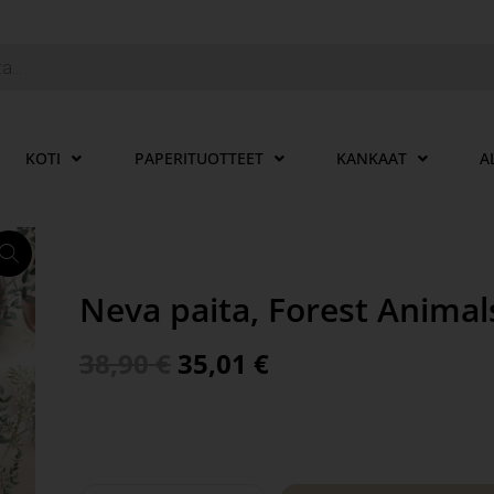
KOTI
PAPERITUOTTEET
KANKAAT
A
Neva paita, Forest Anima
38,90
€
35,01
€