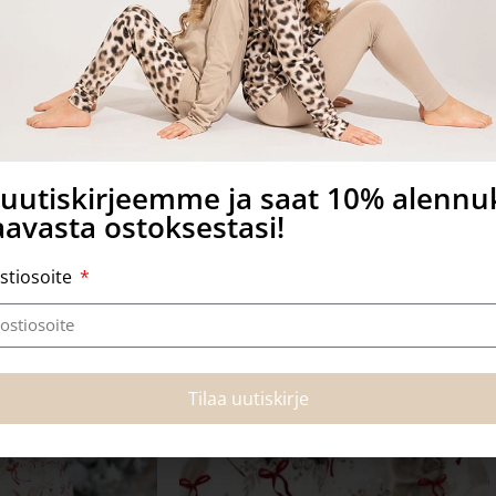
a uutiskirjeemme ja saat 10% alenn
avasta ostoksestasi!
Tutustu myös
stiosoite
-30%
Tilaa uutiskirje