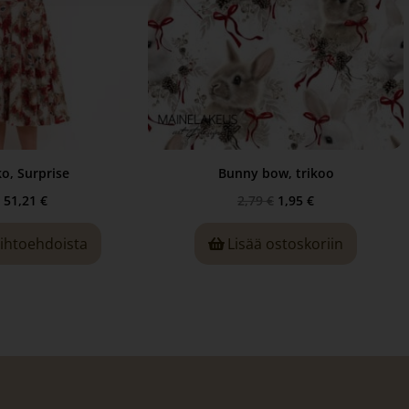
o, Surprise
Bunny bow, trikoo
51,21
€
2,79
€
1,95
€
aihtoehdoista
Lisää ostoskoriin