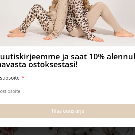
a uutiskirjeemme ja saat 10% alenn
avasta ostoksestasi!
stiosoite
Tutustu myös
-30%
Tilaa uutiskirje