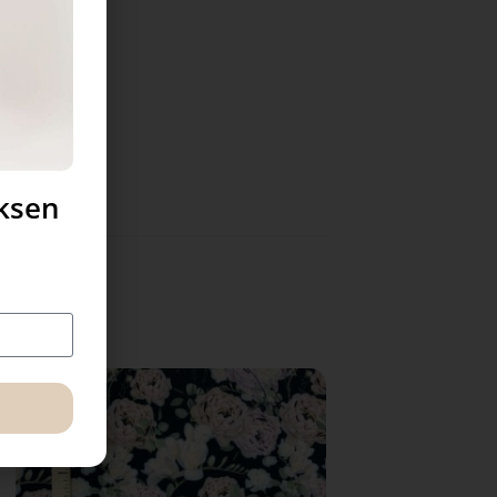
uksen
-43%