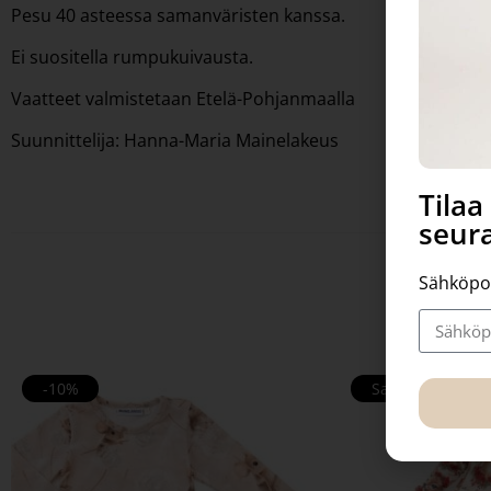
Pesu 40 asteessa samanväristen kanssa.
Ei suositella rumpukuivausta.
Vaatteet valmistetaan Etelä-Pohjanmaalla
Suunnittelija: Hanna-Maria Mainelakeus
Tila
seura
Sähköpo
-10%
Sale!