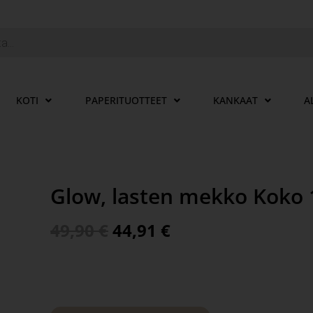
KOTI
PAPERITUOTTEET
KANKAAT
A
Glow, lasten mekko Koko 
49,90
€
44,91
€