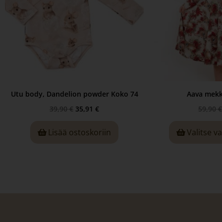
Utu body, Dandelion powder Koko 74
Aava mekk
39,90
€
35,91
€
59,90
€
Lisää ostoskoriin
Valitse v