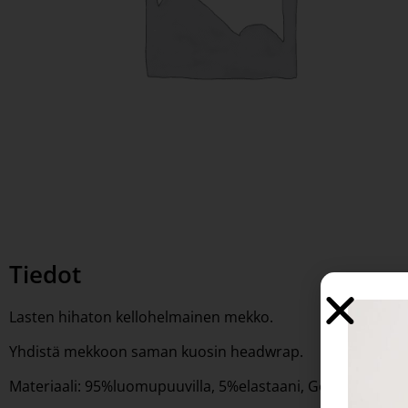
Tiedot
Lasten hihaton kellohelmainen mekko.
Yhdistä mekkoon saman kuosin headwrap.
Materiaali: 95%luomupuuvilla, 5%elastaani, Gots-sertifioit