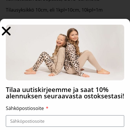
Tilausyksikkö 10cm, eli 1kpl=10cm, 10kpl=1m
Tutustu myös
Tilaa uutiskirjeemme ja saat 10%
alennuksen seuraavasta ostoksestasi!
Sähköpostiosoite
Joustocollege, viileä roosa
Joustocollege, mokka