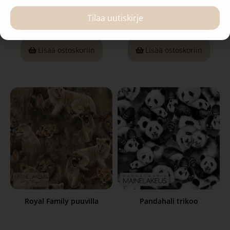
Tilaa uutiskirje
1,49
€
1,49
€
Lisää ostoskoriin
Lisää ostoskoriin
Royal Family puuvilla
Pandahali trikoo