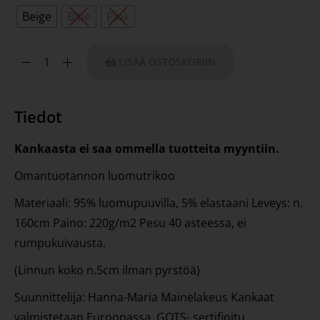
Beige
Blue
Pink
LISÄÄ OSTOSKORIIN
Tiedot
Kankaasta ei saa ommella tuotteita myyntiin.
Omantuotannon luomutrikoo
Materiaali: 95% luomupuuvilla, 5% elastaani Leveys: n.
160cm Paino: 220g/m2 Pesu 40 asteessa, ei
rumpukuivausta.
(Linnun koko n.5cm ilman pyrstöä)
Suunnittelija: Hanna-Maria Mainelakeus Kankaat
valmistetaan Euroopassa, GOTS- sertifioitu