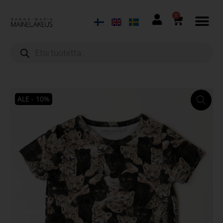
0
ALE - 10%