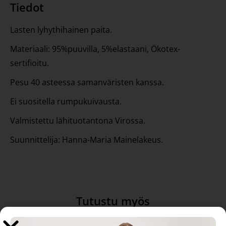
Tiedot
Lasten lyhythihainen paita.
Materiaali: 95%puuvilla, 5%elastaani, Ökotex-
sertifioitu.
Pesu 40 asteessa samanväristen kanssa.
Ei suositella rumpukuivausta.
Valmistettu lähituotantona Virossa.
Suunnittelija: Hanna-Maria Mainelakeus.
Tutustu myös