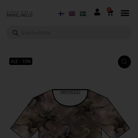
0
ALE - 10%