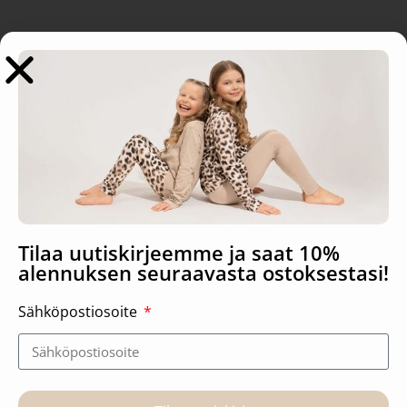
Tutustu myös
-20%
Sale!
Tilaa uutiskirjeemme ja saat 10%
alennuksen seuraavasta ostoksestasi!
Sähköpostiosoite
Bloom liila, puuvilla
Bernit, Tuubihuivi
2,69
€
2,15
€
16,90
€
9,90
€