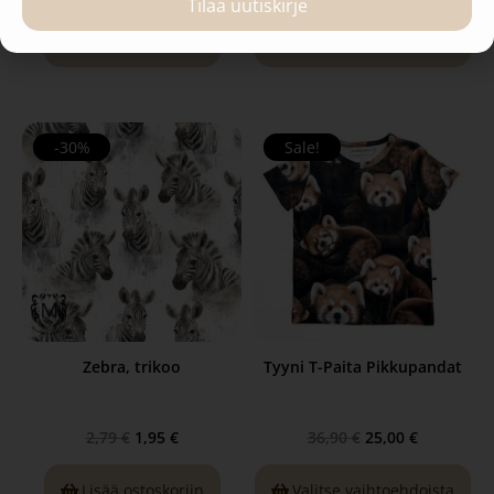
Tilaa uutiskirje
Lisää ostoskoriin
Valitse vaihtoehdoista
-30%
Sale!
Zebra, trikoo
Tyyni T-Paita Pikkupandat
2,79
€
1,95
€
36,90
€
25,00
€
Lisää ostoskoriin
Valitse vaihtoehdoista