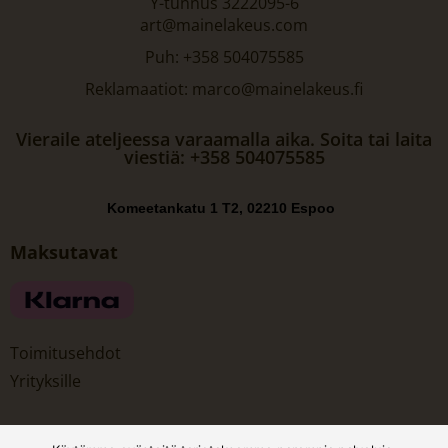
Y-tunnus 3222095-6
art@mainelakeus.com
Puh: +358 504075585
Reklamaatiot: marco@mainelakeus.fi
Vieraile ateljeessa varaamalla aika. Soita tai laita
viestiä: +358 504075585
Komeetankatu 1 T2, 02210 Espoo
Maksutavat
Toimitusehdot
Yrityksille