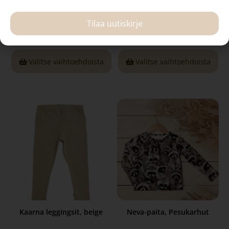
Neva paita, Sahara
Aava mekko, Sahara
Tilaa uutiskirje
38,90
€
59,90
€
Valitse vaihtoehdoista
Valitse vaihtoehdoista
Kaarna leggingsit, beige
Neva-paita, Pesukarhut