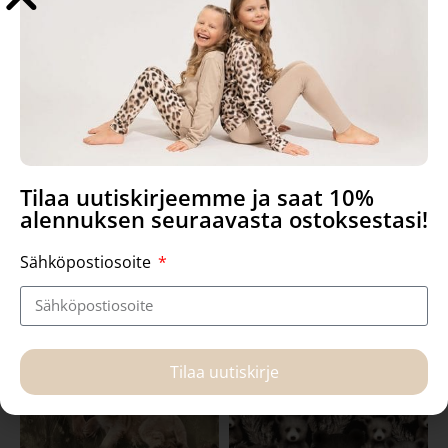
Tilaa uutiskirjeemme ja saat 10%
Nuppu Softshell
Turvassa softshell
alennuksen seuraavasta ostoksestasi!
Sähköpostiosoite
3,29
€
3,29
€
Lisää ostoskoriin
Lisää ostoskoriin
Tilaa uutiskirje