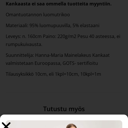
Kankaasta ei saa ommella tuotteita myyntiin.
Omantuotannon luomutrikoo
Materiaali: 95% luomupuuvilla, 5% elastaani
Leveys: n. 160cm Paino: 220g/m2 Pesu 40 asteessa, ei
rumpukuivausta.
Suunnittelija: Hanna-Maria Mainelakeus Kankaat
valmistetaan Euroopassa, GOTS- sertifioitu
Tilausyksikkö 10cm, eli 1kpl=10cm, 10kpl=1m
Tutustu myös