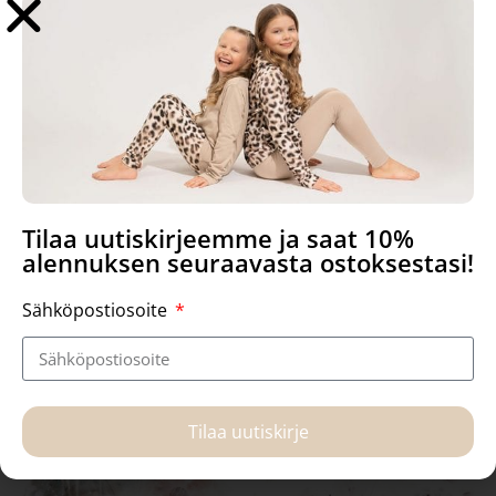
Tilaa uutiskirjeemme ja saat 10%
alennuksen seuraavasta ostoksestasi!
Talvimetsä, taidejuliste
Tutu, taidejuliste
Sähköpostiosoite
14,90
€
–
22,90
€
14,90
€
–
22,90
€
Valitse vaihtoehdoista
Valitse vaihtoehdoista
Tilaa uutiskirje