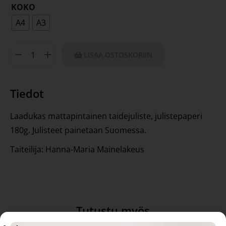
KOKO
A4
A3
LISÄÄ OSTOSKORIIN
Tiedot
Laadukas mattapintainen taidejuliste, julistepaperi
180g. Julisteet painetaan Suomessa.
Taiteilija: Hanna-Maria Mainelakeus
Tutustu myös