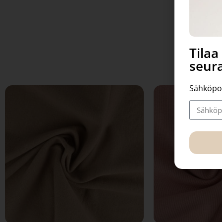
Tila
seura
Sähköpo