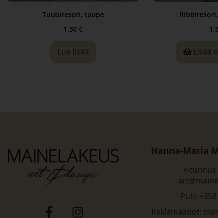
Tuubiresori, taupe
Ribbiresori
1,30
€
1,
Lue lisää
Lisää 
Hanna-Maria M
Y-tunnus
art@maine
Puh: +358
Reklamaatiot: ma