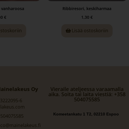
, vanharoosa
Ribbiresori, keskiharmaa
30
€
1,30
€
ostoskoriin
Lisää ostoskoriin
ainelakeus Oy
Vieraile ateljeessa varaamalla
aika. Soita tai laita viestiä: +358
504075585
 3222095-6
lakeus.com
Komeetankatu 1 T2, 02210 Espoo
 504075585
rco@mainelakeus.fi