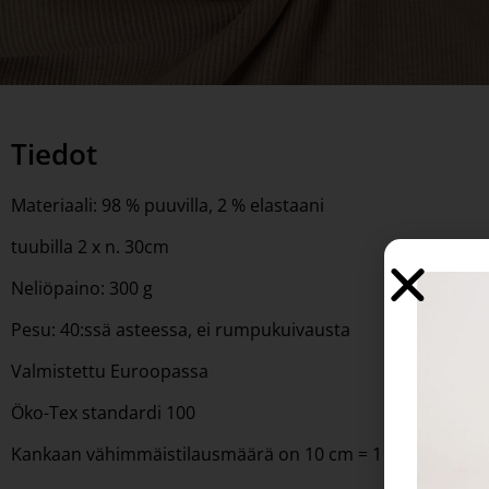
Tiedot
Materiaali: 98 % puuvilla, 2 % elastaani
tuubilla 2 x n. 30cm
Neliöpaino: 300 g
Pesu: 40:ssä asteessa, ei rumpukuivausta
Valmistettu Euroopassa
Öko-Tex standardi 100
Kankaan vähimmäistilausmäärä on 10 cm = 1 kpl. 10kpl=