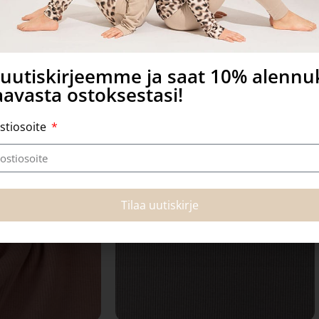
a uutiskirjeemme ja saat 10% alenn
Tutustu myös
avasta ostoksestasi!
stiosoite
Tilaa uutiskirje