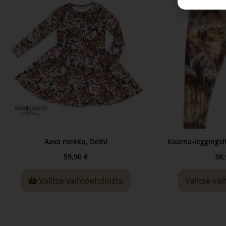
Aava mekko, Delhi
Kaarna-leggingsit
59,90
€
38
Valitse vaihtoehdoista
Valitse va