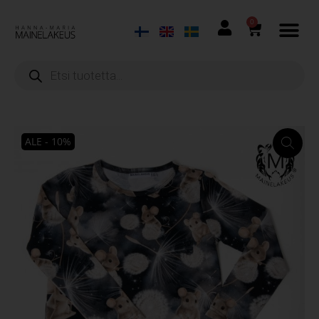
0
ALE - 10%