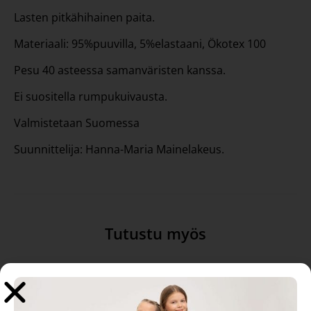
Lasten pitkähihainen paita.
Materiaali: 95%puuvilla, 5%elastaani, Ökotex 100
Pesu 40 asteessa samanväristen kanssa.
Ei suositella rumpukuivausta.
Valmistetaan Suomessa
Suunnittelija: Hanna-Maria Mainelakeus.
Tutustu myös
-10%
-20%