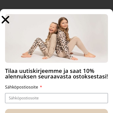
Tutustu myös
Sale!
Sale!
Tilaa uutiskirjeemme ja saat 10%
alennuksen seuraavasta ostoksestasi!
Sähköpostiosoite
Aava mekko, Surprise
Zebra stripes, Tuubihuivi
59,90
€
51,21
€
16,90
€
9,90
€