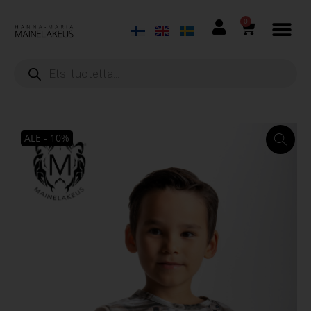
0
ALE - 10%