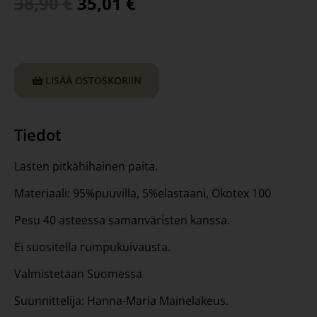
38,90
€
35,01
€
LISÄÄ OSTOSKORIIN
Tiedot
Lasten pitkähihainen paita.
Materiaali: 95%puuvilla, 5%elastaani, Ökotex 100
Pesu 40 asteessa samanväristen kanssa.
Ei suositella rumpukuivausta.
Valmistetaan Suomessa
Suunnittelija: Hanna-Maria Mainelakeus.