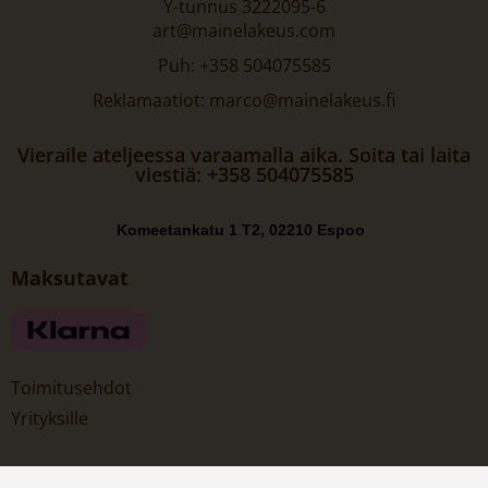
Y-tunnus 3222095-6
art@mainelakeus.com
Puh: +358 504075585
Reklamaatiot: marco@mainelakeus.fi
Vieraile ateljeessa varaamalla aika. Soita tai laita
viestiä: +358 504075585
Komeetankatu 1 T2, 02210 Espoo
Maksutavat
Toimitusehdot
Yrityksille