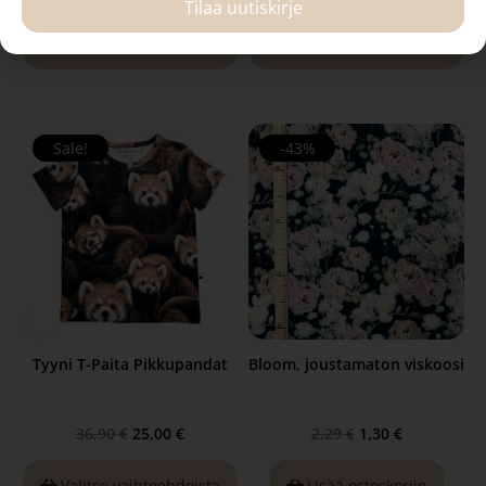
Tilaa uutiskirje
Valitse vaihtoehdoista
Valitse vaihtoehdoista
Sale!
-43%
Tyyni T-Paita Pikkupandat
Bloom, joustamaton viskoosi
36,90
€
25,00
€
2,29
€
1,30
€
Valitse vaihtoehdoista
Lisää ostoskoriin