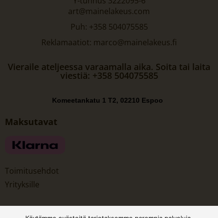
Y-tunnus 3222095-6
art@mainelakeus.com
Puh: +358 504075585
Reklamaatiot: marco@mainelakeus.fi
Vieraile ateljeessa varaamalla aika. Soita tai laita
viestiä: +358 504075585
Komeetankatu 1 T2, 02210 Espoo
Maksutavat
Toimitusehdot
Yrityksille