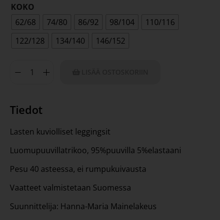
KOKO
62/68
74/80
86/92
98/104
110/116
122/128
134/140
146/152
LISÄÄ OSTOSKORIIN
Tiedot
Lasten kuviolliset leggingsit
Luomupuuvillatrikoo, 95%puuvilla 5%elastaani
Pesu 40 asteessa, ei rumpukuivausta
Vaatteet valmistetaan Suomessa
Suunnittelija: Hanna-Maria Mainelakeus