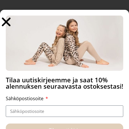
Tutustu myös
Tilaa uutiskirjeemme ja saat 10%
alennuksen seuraavasta ostoksestasi!
Sähköpostiosoite
Hede Silmu, lasten mekko
Kaarna-leggingsit, musta
44,90
€
22,90
€