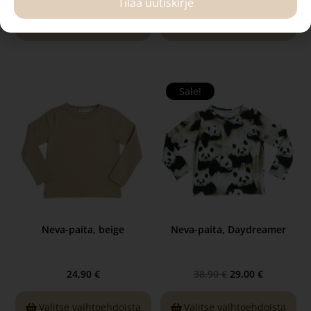
Tilaa uutiskirje
Valitse vaihtoehdoista
Valitse vaihtoehdoista
Sale!
Neva-paita, beige
Neva-paita, Daydreamer
24,90
€
38,90
€
29,00
€
Valitse vaihtoehdoista
Valitse vaihtoehdoista