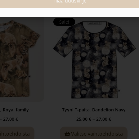
Tilaa uutiskirje
Sale!
, Royal family
Tyyni T-paita, Dandelion Navy
–
–
27,00
€
25,00
€
27,00
€
aihtoehdoista
Valitse vaihtoehdoista