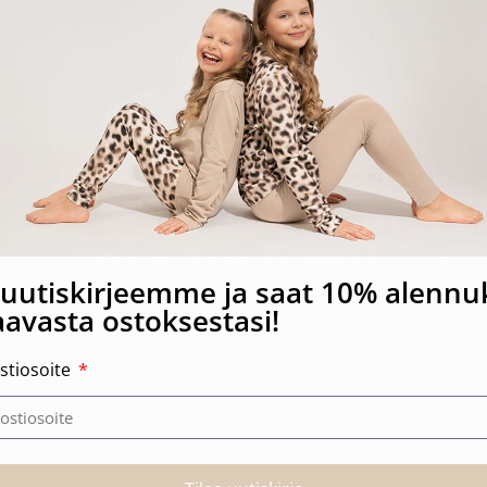
-sertifioitu
a uutiskirjeemme ja saat 10% alenn
avasta ostoksestasi!
stiosoite
Tutustu myös