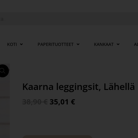
KOTI
PAPERITUOTTEET
KANKAAT
A
Kaarna leggingsit, Lähell
38,90
€
35,01
€