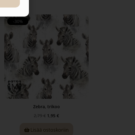
-30%
Zebra, trikoo
2,79
€
1,95
€
Lisää ostoskoriin