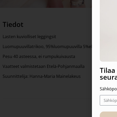
Tiedot
Lasten kuviolliset leggingsit
Luomupuuvillatrikoo, 95%luomupuuvilla 5%elastaani, GOTS
Pesu 40 asteessa, ei rumpukuivausta
Vaatteet valmistetaan Etelä-Pohjanmaalla
Tila
seura
Suunnittelija: Hanna-Maria Mainelakeus
Sähköpo