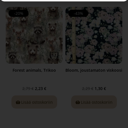
-20%
-43%
Forest animals, Trikoo
Bloom, joustamaton viskoosi
2,79
€
2,23
€
2,29
€
1,30
€
Lisää ostoskoriin
Lisää ostoskoriin