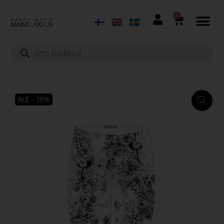
0
ALE - 10%