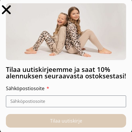
Tutustu myös
-10%
-20%
Tilaa uutiskirjeemme ja saat 10%
alennuksen seuraavasta ostoksestasi!
Utu body, Aamulla Koko 68
Kaarna leggingsit, Bunny
Sähköpostiosoite
bow Koko 86/92
39,90
€
35,91
€
38,90
€
31,12
€
Lisää ostoskoriin
Lisää ostoskoriin
Tilaa uutiskirje