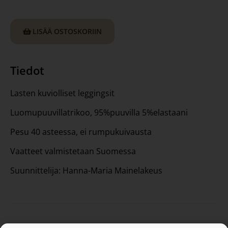
LISÄÄ OSTOSKORIIN
Tiedot
Lasten kuviolliset leggingsit
Luomupuuvillatrikoo, 95%puuvilla 5%elastaani
Pesu 40 asteessa, ei rumpukuivausta
Vaatteet valmistetaan Suomessa
Suunnittelija: Hanna-Maria Mainelakeus