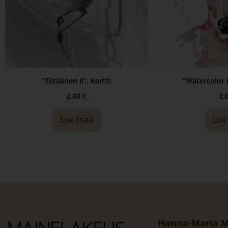
”Tiitiäinen II”, Kortti
”Watercolor 
2,00
€
2,
Lue lisää
Lue 
Hanna-Maria M