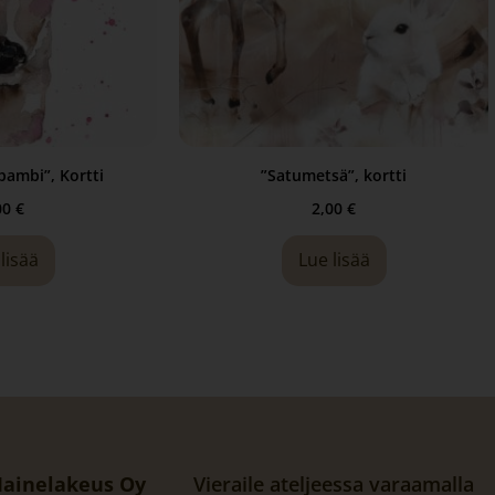
bambi”, Kortti
”Satumetsä”, kortti
00
€
2,00
€
lisää
Lue lisää
ainelakeus Oy
Vieraile ateljeessa varaamalla