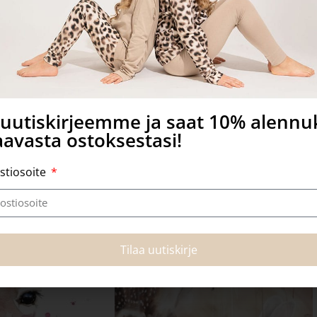
at.
a uutiskirjeemme ja saat 10% alenn
avasta ostoksestasi!
Tutustu myös
stiosoite
Tilaa uutiskirje