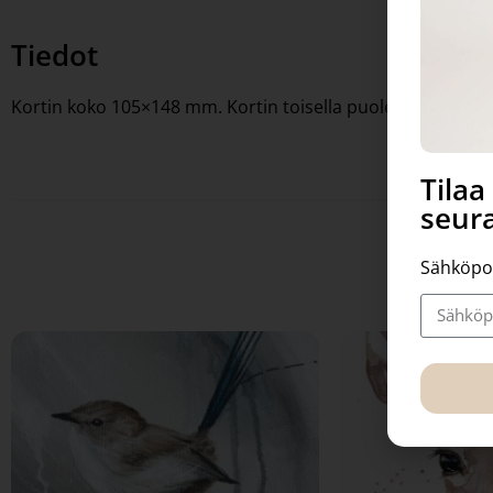
Tiedot
Kortin koko 105×148 mm. Kortin toisella puolella osoiteviiv
Tila
seura
Sähköpo