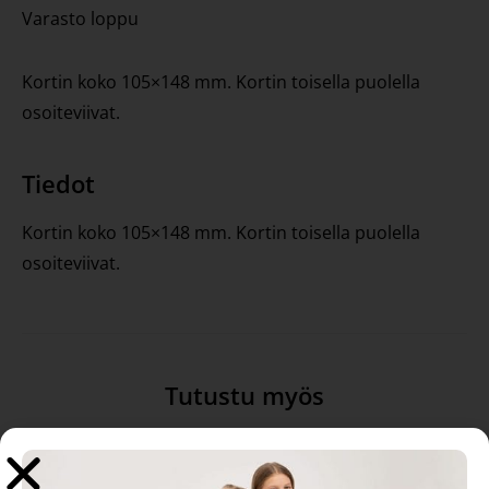
Varasto loppu
Kortin koko 105×148 mm. Kortin toisella puolella
osoiteviivat.
Tiedot
Kortin koko 105×148 mm. Kortin toisella puolella
osoiteviivat.
Tutustu myös