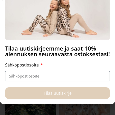
Tilaa uutiskirjeemme ja saat 10%
”Satumetsä”, kortti
”Bloom”, kortti
alennuksen seuraavasta ostoksestasi!
Sähköpostiosoite
2,00
€
2,00
€
Lue lisää
Lue lisää
Tilaa uutiskirje