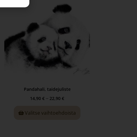
Pandahali, taidejuliste
–
14,90
€
22,90
€
Valitse vaihtoehdoista