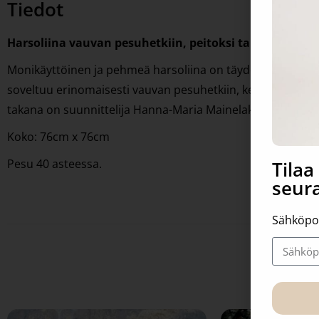
Tiedot
Harsoliina vauvan pesuhetkiin, peitoksi tai aurinkosuo
Monikäyttöinen ja pehmeä harsoliina on täydellinen kumppa
soveltuu erinomaisesti vauvan pesuhetkiin, kevyeksi peitok
takana on suunnittelija Hanna-Maria Mainelakeus.
Koko: 76cm x 76cm
Pesu 40 asteessa.
Tila
seura
Sähköpo