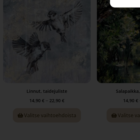
Linnut, taidejuliste
Salapaikka,
–
14,90
€
22,90
€
14,90
€
Valitse vaihtoehdoista
Valitse v