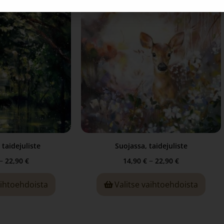
 taidejuliste
Suojassa, taidejuliste
–
–
22,90
€
14,90
€
22,90
€
aihtoehdoista
Valitse vaihtoehdoista