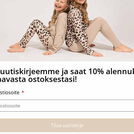
jaksi rattaisiin
ni vauvan arkeen. Valmistettu 100 % pehmeästä puuvillasta,
si tai suojaksi auringolta rattaissa. Laadukas tuote on suun
a uutiskirjeemme ja saat 10% alenn
avasta ostoksestasi!
stiosoite
Tutustu myös
Tilaa uutiskirje