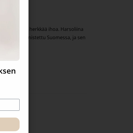
 joka hellii herkkää ihoa. Harsoliina
niteltu ja valmistettu Suomessa, ja sen
uksen