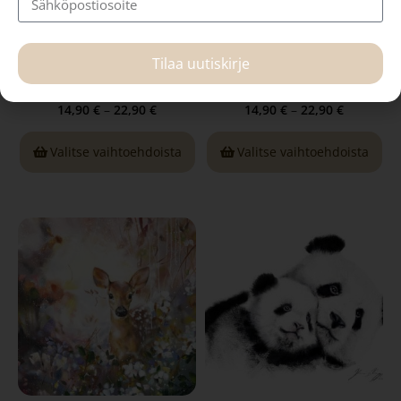
Linnut, taidejuliste
Vapaus, taidejuliste
Tilaa uutiskirje
14,90
€
–
22,90
€
14,90
€
–
22,90
€
Valitse vaihtoehdoista
Valitse vaihtoehdoista