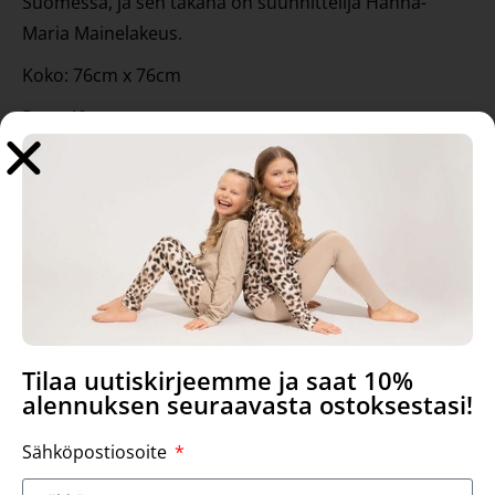
Suomessa, ja sen takana on suunnittelija Hanna-
Maria Mainelakeus.
Koko: 76cm x 76cm
Pesu 40 asteessa.
Tutustu myös
Tilaa uutiskirjeemme ja saat 10%
alennuksen seuraavasta ostoksestasi!
Sähköpostiosoite