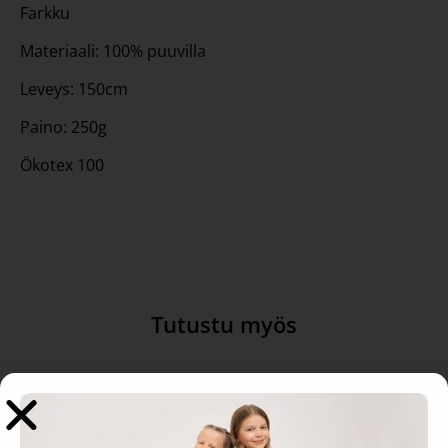
Farkku
Materiaali: 100% puuvilla
Leveys: 150cm
Paino: 250g
Ökotex 100
Tutustu myös