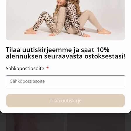
Farkku, joustamaton musta
Trikoo, mokka
Tilaa uutiskirjeemme ja saat 10%
alennuksen seuraavasta ostoksestasi!
1,49
€
1,49
€
Sähköpostiosoite
Lisää ostoskoriin
Lisää ostoskoriin
Tilaa uutiskirje