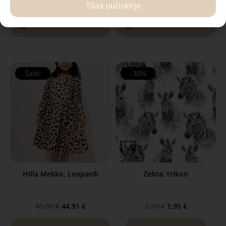
25,00
€
–
27,00
€
25,00
€
–
27,00
€
Tilaa uutiskirje
Valitse vaihtoehdoista
Valitse vaihtoehdoista
Sale!
-30%
Hilla Mekko, Leopardi
Zebra, trikoo
49,90
€
44,91
€
2,79
€
1,95
€