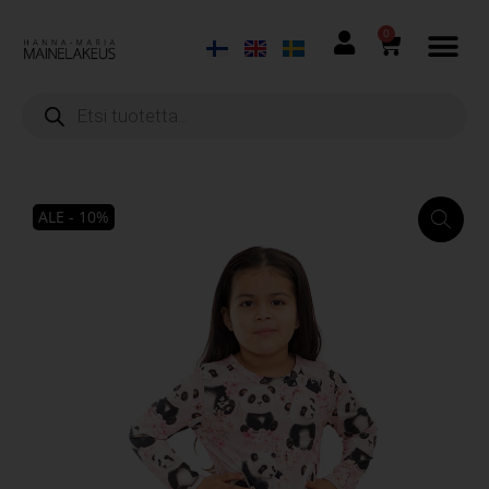
0
ALE - 10%