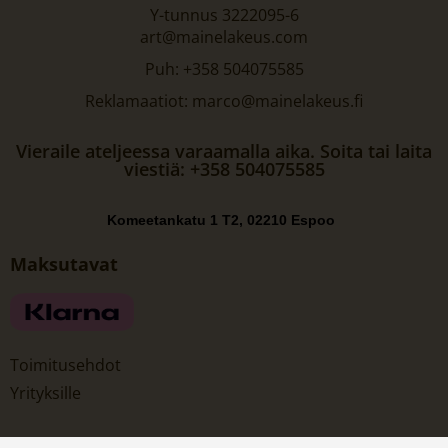
Y-tunnus 3222095-6
art@mainelakeus.com
Puh: +358 504075585
Reklamaatiot: marco@mainelakeus.fi
Vieraile ateljeessa varaamalla aika. Soita tai laita
viestiä: +358 504075585
Komeetankatu 1 T2, 02210 Espoo
Maksutavat
Toimitusehdot
Yrityksille