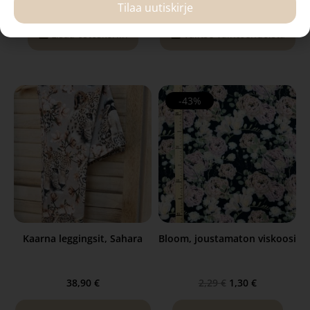
2,69
€
2,15
€
25,90
€
–
29,90
€
Tilaa uutiskirje
Lisää ostoskoriin
Valitse vaihtoehdoista
-43%
Kaarna leggingsit, Sahara
Bloom, joustamaton viskoosi
38,90
€
2,29
€
1,30
€