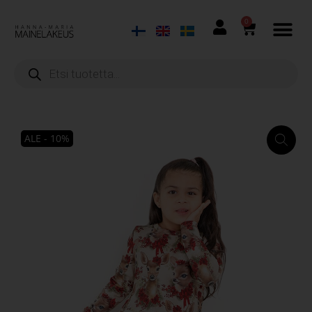
0
ALE - 10%