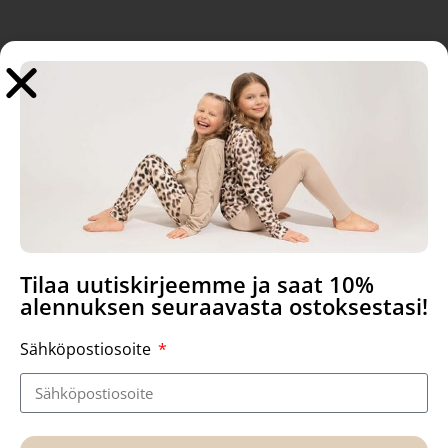
Tutustu myös
-20%
Sale!
Tilaa uutiskirjeemme ja saat 10%
alennuksen seuraavasta ostoksestasi!
Sähköpostiosoite
Bloom liila, puuvilla
Kaarna leggingsit, Bernit