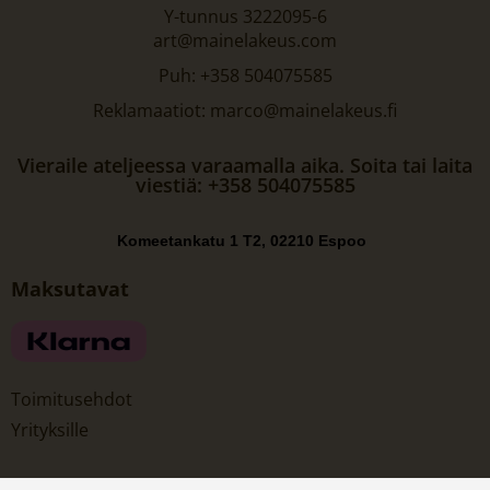
Y-tunnus 3222095-6
art@mainelakeus.com
Puh: +358 504075585
Reklamaatiot: marco@mainelakeus.fi
Vieraile ateljeessa varaamalla aika. Soita tai laita
viestiä: +358 504075585
Komeetankatu 1 T2, 02210 Espoo
Maksutavat
Toimitusehdot
Yrityksille