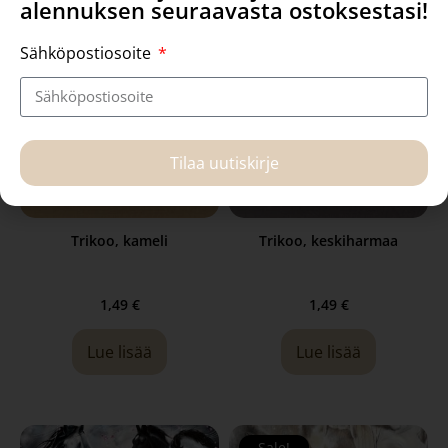
alennuksen seuraavasta ostoksestasi!
Sähköpostiosoite
Tilaa uutiskirje
Trikoo, kameli
Trikoo, keskiharmaa
1,49
€
1,49
€
Lue lisää
Lue lisää
Sale!