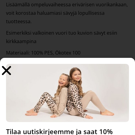
Lisäämällä ompeluvaiheessa erivärisen vuorikankaan,
voit korostaa haluamiasi sävyjä lopullisessa
tuotteessa.
Esimerkiksi valkoinen vuori tuo kuvion sävyt esiin
kirkkaampina
Materiaali: 100% PES, Ökotex 100
Kankaan leveys: 150cm, paino: 60g/m2
Suunnittelija: Hanna-Maria Mainelakeus
Tilausyksikkö 10cm, 1kpl on 10cm, 10kpl on 1m jne..
Tutustu myös
Tilaa uutiskirjeemme ja saat 10%