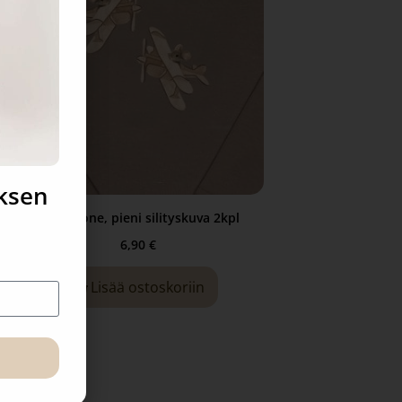
uksen
Lentokone, pieni silityskuva 2kpl
6,90
€
Lisää ostoskoriin