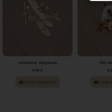
Lentokone, silityskuva
Siili, s
6,90
€
6,
Lisää ostoskoriin
Lisää 