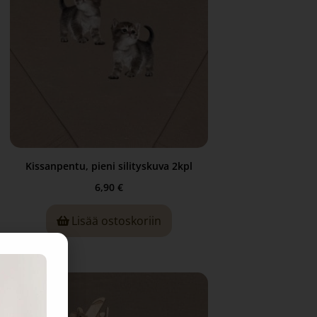
Kissanpentu, pieni silityskuva 2kpl
6,90
€
Lisää ostoskoriin