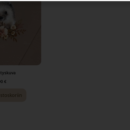
ilityskuva
90
€
ostoskoriin