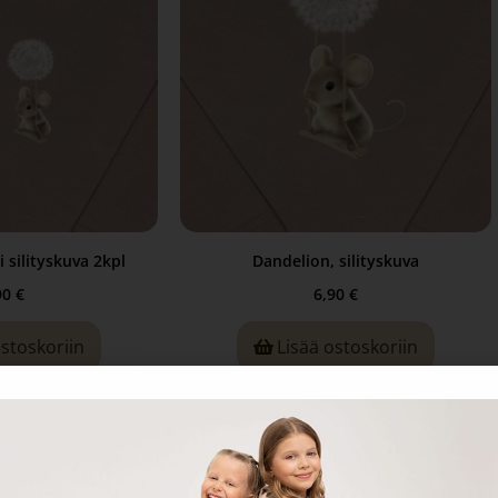
 silityskuva 2kpl
Dandelion, silityskuva
90
€
6,90
€
ostoskoriin
Lisää ostoskoriin