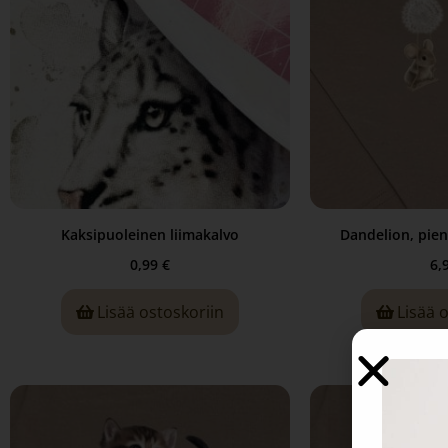
Kaksipuoleinen liimakalvo
Dandelion, pieni
0,99
€
6,
Lisää ostoskoriin
Lisää 