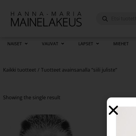
NAISET
VAUVAT
LAPSET
MIEHET
Kaikki tuotteet
/
Tuotteet avainsanalla “siili juliste”
Showing the single result