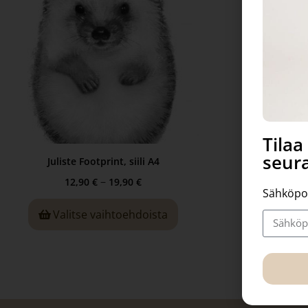
Tila
seura
Juliste Footprint, siili A4
–
12,90
€
19,90
€
Sähköpo
Valitse vaihtoehdoista