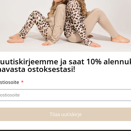
a uutiskirjeemme ja saat 10% alenn
avasta ostoksestasi!
stiosoite
Tilaa uutiskirje