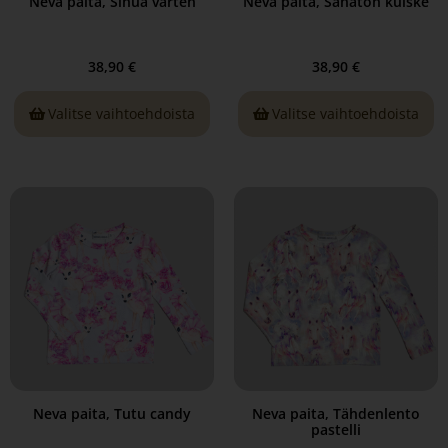
Neva paita, Sinua varten
Neva paita, Sanaton kuiske
38,90
€
38,90
€
Valitse vaihtoehdoista
Valitse vaihtoehdoista
Neva paita, Tutu candy
Neva paita, Tähdenlento
pastelli