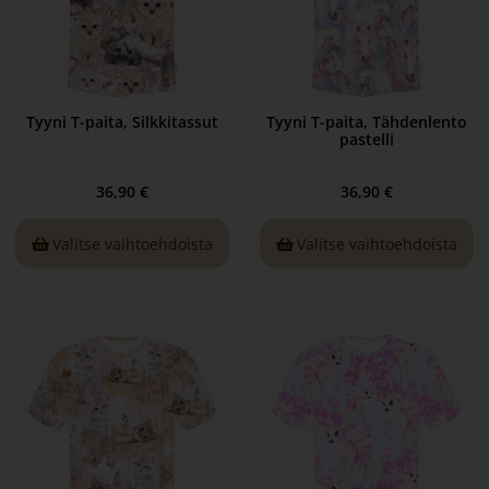
Tyyni T-paita, Silkkitassut
Tyyni T-paita, Tähdenlento
pastelli
36,90
€
36,90
€
Valitse vaihtoehdoista
Valitse vaihtoehdoista