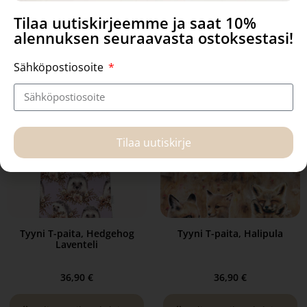
Tilaa uutiskirjeemme ja saat 10%
Valitse vaihtoehdoista
Valitse vaihtoehdoista
alennuksen seuraavasta ostoksestasi!
Sähköpostiosoite
Tilaa uutiskirje
Tyyni T-paita, Hedgehog
Tyyni T-paita, Halipula
Laventeli
36,90
€
36,90
€