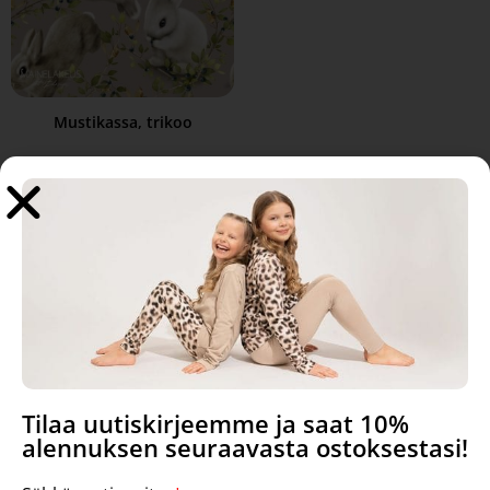
Mustikassa, trikoo
2,79
€
Lue lisää
Tilaa uutiskirjeemme ja saat 10%
alennuksen seuraavasta ostoksestasi!