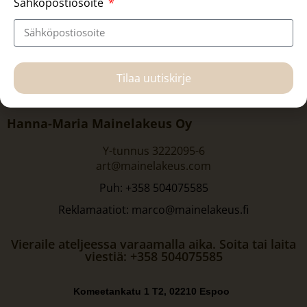
Sähköpostiosoite
Tilaa uutiskirje
Hanna-Maria Mainelakeus Oy
Y-tunnus 3222095-6
art@mainelakeus.com
Puh: +358 504075585
Reklamaatiot: marco@mainelakeus.fi
Vieraile ateljeessa varaamalla aika. Soita tai laita
viestiä: +358 504075585
Komeetankatu 1 T2, 02210 Espoo