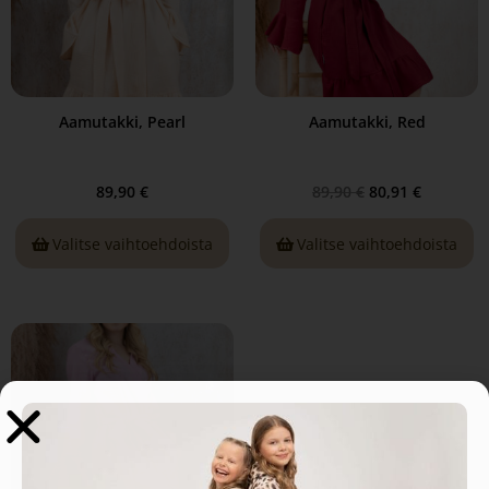
Aamutakki, Pearl
Aamutakki, Red
89,90
€
89,90
€
80,91
€
Valitse vaihtoehdoista
Valitse vaihtoehdoista