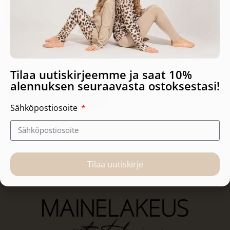
Aamutakki, Pink
Tilaa uutiskirjeemme ja saat 10%
89,90
€
alennuksen seuraavasta ostoksestasi!
Valitse vaihtoehdoista
Sähköpostiosoite
Tilaa uutiskirje