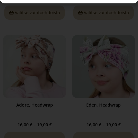
Valitse vaihtoehdoista
Valitse vaihtoehdoista
Adore, Headwrap
Eden, Headwrap
16,00
€
–
19,00
€
16,00
€
–
19,00
€