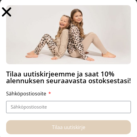
16,00
€
–
19,00
€
16,00
€
–
19,00
€
Valitse vaihtoehdoista
Valitse vaihtoehdoista
Tilaa uutiskirjeemme ja saat 10%
alennuksen seuraavasta ostoksestasi!
Sähköpostiosoite
Glory, Headwrap
Black shadow, Headwrap
Tilaa uutiskirje
16,00
€
–
19,00
€
16,00
€
–
19,00
€