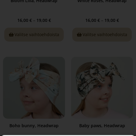
Bloom Liila, Headwrap
White Roses, Headwrap
16,00
€
–
19,00
€
16,00
€
–
19,00
€
Valitse vaihtoehdoista
Valitse vaihtoehdoista
Boho bunny, Headwrap
Baby paws, Headwrap