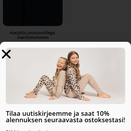
Harjattu joustocollege,
mariininsininen
2,99
€
Lisää ostoskoriin
Tilaa uutiskirjeemme ja saat 10%
alennuksen seuraavasta ostoksestasi!