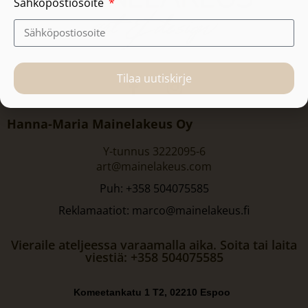
Sähköpostiosoite
Tilaa uutiskirje
Hanna-Maria Mainelakeus Oy
Y-tunnus 3222095-6
art@mainelakeus.com
Puh: +358 504075585
Reklamaatiot: marco@mainelakeus.fi
Vieraile ateljeessa varaamalla aika. Soita tai laita
viestiä: +358 504075585
Komeetankatu 1 T2, 02210 Espoo