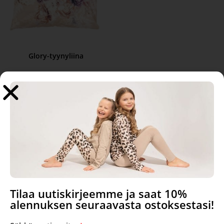
Glory-tyynyliina
24,90
€
Lisää ostoskoriin
Tilaa uutiskirjeemme ja saat 10%
alennuksen seuraavasta ostoksestasi!