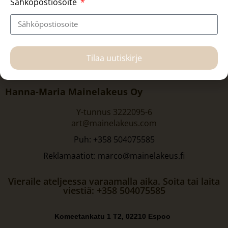
Sähköpostiosoite
Tilaa uutiskirje
Hanna-Maria Mainelakeus Oy
Y-tunnus 3222095-6
art@mainelakeus.com
Puh: +358 504075585
Reklamaatiot: marco@mainelakeus.fi
Vieraile ateljeessa varaamalla aika. Soita tai laita
viestiä: +358 504075585
Komeetankatu 1 T2, 02210 Espoo