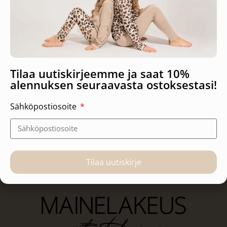
Nuppu, taidejuliste
Tilaa uutiskirjeemme ja saat 10%
14,90
€
–
22,90
€
alennuksen seuraavasta ostoksestasi!
Valitse vaihtoehdoista
Sähköpostiosoite
Tilaa uutiskirje