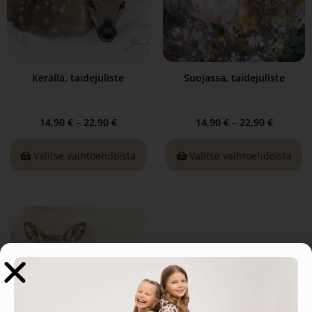
Kerällä, taidejuliste
Suojassa, taidejuliste
14,90
€
–
22,90
€
14,90
€
–
22,90
€
Valitse vaihtoehdoista
Valitse vaihtoehdoista