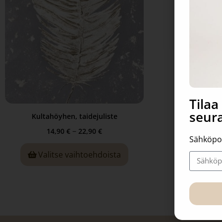
Tila
seura
Kultahöyhen, taidejuliste
–
14,90
€
22,90
€
Sähköpo
Valitse vaihtoehdoista