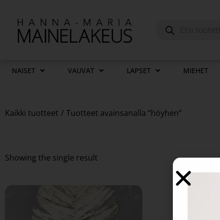
NAISET
VAUVAT
LAPSET
MIEHET
Kaikki tuotteet
/
Tuotteet avainsanalla “höyhen”
Showing the single result