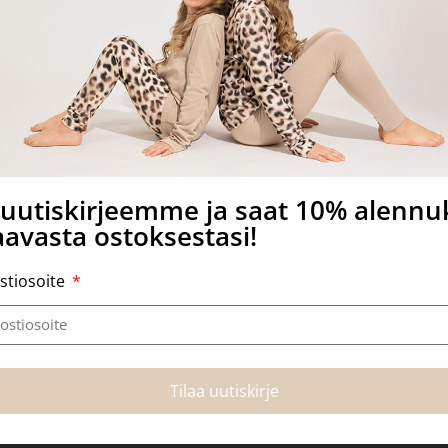
a uutiskirjeemme ja saat 10% alenn
avasta ostoksestasi!
stiosoite
Tilaa uutiskirje